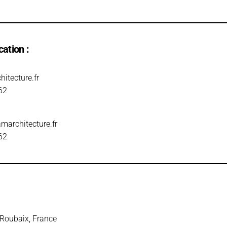
cation :
itecture.fr
62
architecture.fr
62
 Roubaix, France