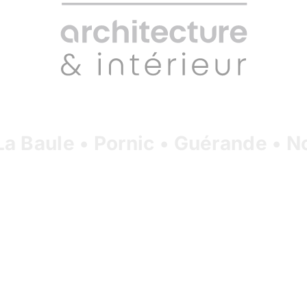
La Baule • Pornic • Guérande • N