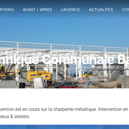
SATIONS
AVANT / APRÈS
L’AGENCE
ACTUALITÉS
CO
CHANTIER
hnique Communale Ba
Publié le
08/03/2025
rvention est en cours sur la charpente métallique. Intervention en
reaux & ateliers.